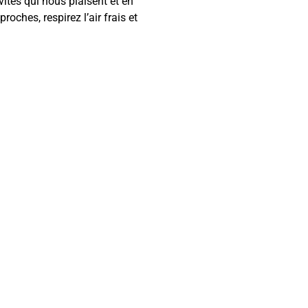
vités qui nous plaisent et en
roches, respirez l’air frais et