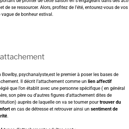
important de profiter de cette saison en s’engageant dans des acti
t de se ressourcer. Alors, profitez de l’été, entourez-vous de vos p
e vague de bonheur estival.
d’attachement
 Bowlby, psychanalyste,est le premier à poser les bases de
tachement. Il décrit l’attachement comme un
lien affectif
ilégié que l’on établit avec une personne spécifique ( en général
ère, son père ou d’autres figures d’attachement dites de
titution) auprès de laquelle on va se tourner pour
trouver du
nfort
en cas de détresse et retrouver ainsi un
sentiment de
rité
.