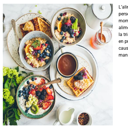
L’al
pers
mome
alim
la t
en p
caus
mani