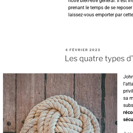
notre bien-être général. Il est 
prenant le temps de se reposer e
laissez-vous emporter par cett
4 FÉVRIER 2023
Les quatre types 
John
l’at
priv
sa m
subs
réco
sécu