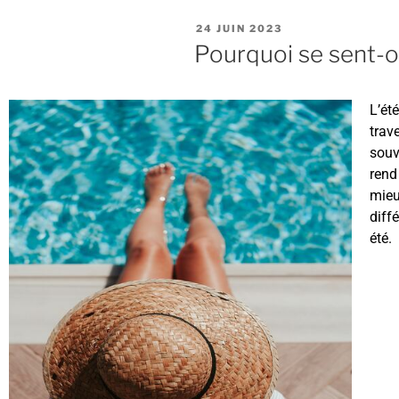
24 JUIN 2023
Pourquoi se sent-
L’ét
trav
souv
rend
mieu
diff
été.