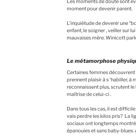
Les moments de doute sont évolu
moment pour devenir parent.
L’inquiétude de devenir une “b
enfant, le soigner , veiller su
mauvaises mère. Winicott parle
Le métamorphose physiqu
Certaines femmes découvrent un
prennent plaisir à s ‘habiller, à 
reconnaissent plus, scrutent le k
maîtrise de celui-ci .
Dans tous les cas, il est diffic
vais perdre les kilos pris? La li
sociaux ont longtemps montré 
épanouies et sans baby-blues. A