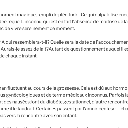
 moment magique, rempli de plénitude . Ce qui culpabilise enc
e reçue. L’inconnu, qui est en fait l’absence de maîtrise de la
donc de vivre sereinement ce moment.
A qui ressemblera-t-il? Quelle sera la date de l’accouchemen
r? Aurais-je assez de lait?Autant de questionnement auquel il e
de chaque instant.
an fluctuent au cours de la grossesse. Cela est dû aux hormo
ous gynécologiques et de terme médicaux inconnus. Parfois l
 des nausées,font du diabète gestationnel, d’autre rencontre
me il le faudrait. Certaines passent par l’amniocentese…. ch
 pas vers la rencontre avec son enfant.