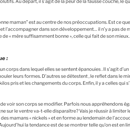
tifs. Au départ, il s’agit de la peur de la fausse couche, le 
onne maman” est au centre de nos préoccupations. Est ce que
r lui et l’accompagner dans son développement… il n’y a pas de
 de « mère suffisamment bonne », celle qui fait de son mieux.
e :
 corps dans lequel elles se sentent épanouies . Il s’agit d’u
mouler leurs formes. D’autres se détestent , le reflet dans le mir
ilos pris et les changements du corps. Enfin, il y a celles qui s
ile de voir son corps se modifier. Parfois nous appréhendons ég
gne sur le ventre va-t-elle disparaître? Vais je réussir à limite
des mamans « nickels » et en forme au lendemain de l’accouc
ujourd’hui la tendance est de se montrer telle qu’on est en lin