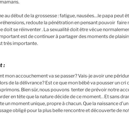
s mamans.
e au début de la grossesse : fatigue, nausées…le papa peut être
ppréhensions, redoute la pénétration en pensant pouvoir faire
e doit se réinventer . La sexualité doit être vécue normalemen
us important est de continuer à partager des moments de plaisi
st très importante.
 :
ent mon accouchement va se passer? Vais-je avoir une péridura
lors de la délivrance? Est ce que mon bébé va pousser un cri d
exprimons. Bien sûr, nous pouvons tenter de prévoir notre ac
arder en tête que la nature décide de ce moment. . Et sans dra
e un moment unique, propre à chacun. Que la naissance d’un 
passage obligé pour la plus belle rencontre et découverte de not