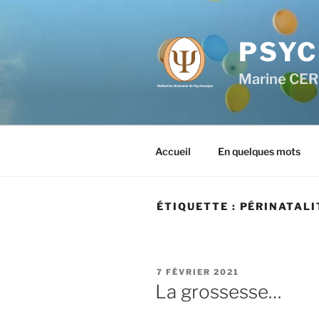
Aller
au
contenu
PSYC
principal
Marine CE
Accueil
En quelques mots
ÉTIQUETTE :
PÉRINATALI
PUBLIÉ
7 FÉVRIER 2021
LE
La grossesse…