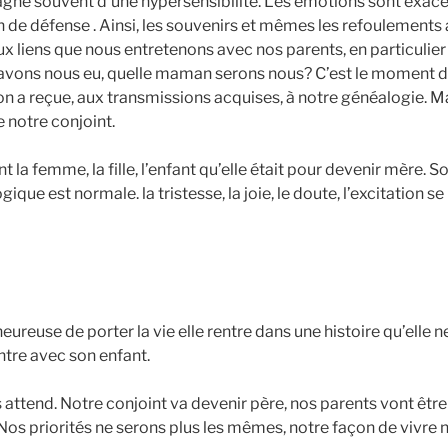
e souvent d’une hypersensibilité. Les émotions sont exace
n de défense . Ainsi, les souvenirs et mêmes les refoulements
ux liens que nous entretenons avec nos parents, en particul
 avons nous eu, quelle maman serons nous? C’est le moment d
l’on a reçue, aux transmissions acquises, à notre généalogie. M
e notre conjoint.
nt la femme, la fille, l’enfant qu’elle était pour devenir mère. S
e est normale. la tristesse, la joie, le doute, l’excitation s
eureuse de porter la vie elle rentre dans une histoire qu’elle 
ntre avec son enfant.
 attend. Notre conjoint va devenir père, nos parents vont êtr
Nos priorités ne serons plus les mêmes, notre façon de vivre