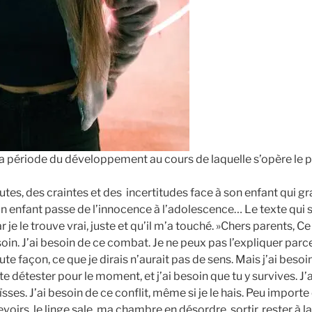
a période du développement au cours de laquelle s’opère le p
s, des craintes et des incertitudes face à son enfant qui gra
n enfant passe de l’innocence à l’adolescence… Le texte qui s
r je le trouve vrai, juste et qu’il m’a touché. »Chers parents, C
in. J’ai besoin de ce combat. Je ne peux pas l’expliquer parce
oute façon, ce que je dirais n’aurait pas de sens. Mais j’ai beso
 détester pour le moment, et j’ai besoin que tu y survives. J’a
ïsses. J’ai besoin de ce conflit, même si je le hais. Peu impo
evoirs, le linge sale, ma chambre en désordre, sortir, rester à l