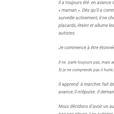
Il a toujours été
en avance s
« maman ».
Dès qu’il a comm
surveille activement, il ne 
placards, éteint et allume le
autistes.
Je commence à être étonn
Il ne
parle toujours pas, mais ar
Si je ne comprends pas il hurle…
Il apprend
à marcher, fait de
avance, il m’épuise. Il dema
Nous décidons d’avoir un au
pas ses pleurs. Les autistes 