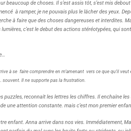
ur beaucoup de choses. Il s’est assis tôt, s’est mis debout 
encé à ramper, je ne pouvais plus le lâcher des yeux. Dep
cherche à faire que des choses dangereuses et interdites. M
s lumières, c’est le debut des actions stéréotypées, qui son
ée…
rive à se
faire comprendre en m’amenant vers ce que qu’il veut 
 souvent. Il ne supporte pas la frustration.
s puzzles, reconnaît les lettres les chiffres. Il enchaîne les 
nde une attention constante. mais c’est mon premier enfan
tre enfant. Anna arrive dans nos vies. Immédiatement, Ma
ont parfois du mal avec les bruits forts ou stridents, ou in