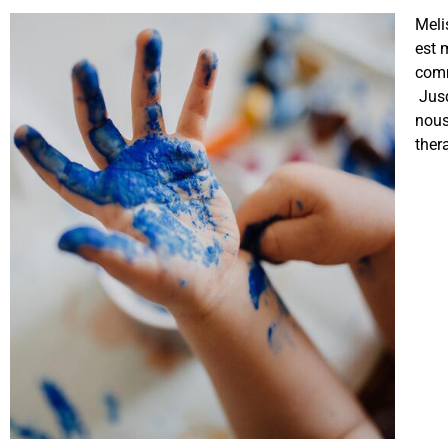
Meli
est 
comm
Jusq
nous
ther