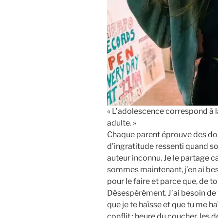
« L’adolescence correspond à l
adulte. »
Chaque parent éprouve des doute
d’ingratitude ressenti quand so
auteur inconnu. Je le partage ca
sommes maintenant, j’en ai beso
pour le faire et parce que, de t
Désespérément. J’ai besoin de te
que je te haïsse et que tu me ha
conflit : heure du coucher, les d