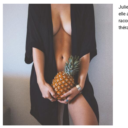
Julie
elle 
raco
thér